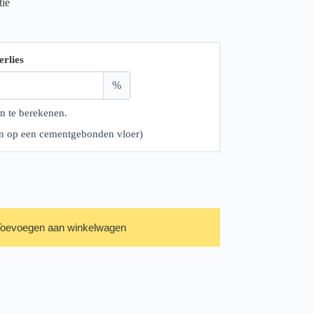
tie
erlies
%
n te berekenen.
ren op een cementgebonden vloer)
Toevoegen aan winkelwagen