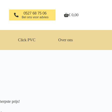
0527 68 75 06
€
0,00
Winkelwagen
Bel ons voor advies
Click PVC
Over ons
erpste prijs!