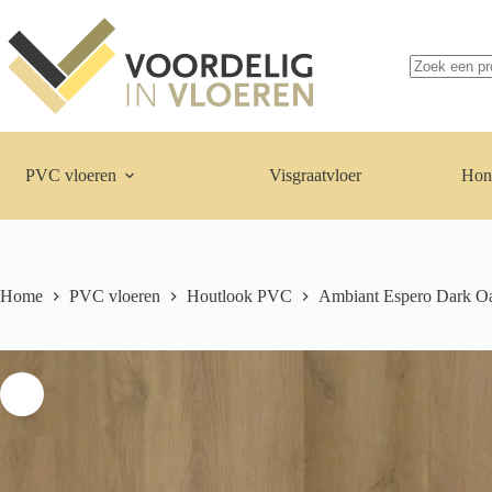
Ga
naar
de
inhoud
Geen
resultaten
PVC vloeren
Visgraatvloer
Hon
Home
PVC vloeren
Houtlook PVC
Ambiant Espero Dark O