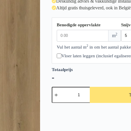
Deskundig advies & vakkundige installa
Altijd gratis thuisgeleverd, ook in België
Benodigde oppervlakte
Snijv
2
m
2
Vul het aantal m
in om het aantal pakke
Vloer laten leggen (inclusief egalise
Totaalprijs
-
Ambiant
Espero
Dark
Oak
aantal