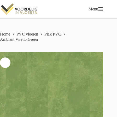
Ga
naar
Menu
de
inhoud
Home
PVC vloeren
Plak PVC
Ambiant Viretto Green