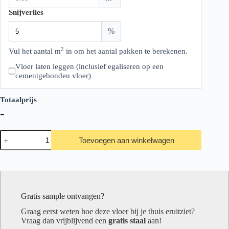
Snijverlies
%
2
Vul het aantal m
in om het aantal pakken te berekenen.
Vloer laten leggen (inclusief egaliseren op een
cementgebonden vloer)
Totaalprijs
-
Ambiant
Toevoegen aan winkelwagen
Viretto
Green
aantal
Gratis sample ontvangen?
Graag eerst weten hoe deze vloer bij je thuis eruitziet?
Vraag dan vrijblijvend een
gratis staal
aan!