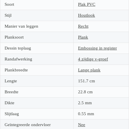
Soort
Plak PVC
Stijl
Houtlook
Manier van leggen
Recht
Planksoort
Plank
Dessin toplaag
Embossing in register
Randafwerking
4 zijdige v-groef
Plankbreedte
Lange plank
Lengte
151.7
cm
Breedte
22.8
cm
Dikte
2.5
mm
Slijtlaag
0.55
mm
Geïntegreerde ondervloer
Nee