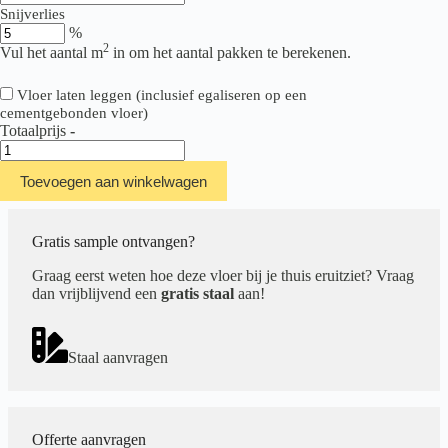
Snijverlies
%
2
Vul het aantal m
in om het aantal pakken te berekenen.
Vloer laten leggen (inclusief egaliseren op een
cementgebonden vloer)
Totaalprijs
-
Therdex
Rustique
Toevoegen aan winkelwagen
Serie
15051
aantal
Gratis sample ontvangen?
Graag eerst weten hoe deze vloer bij je thuis eruitziet? Vraag
dan vrijblijvend een
gratis staal
aan!
Staal aanvragen
Offerte aanvragen