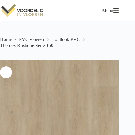
Ga
naar
Menu
de
inhoud
Home
PVC vloeren
Houtlook PVC
Therdex Rustique Serie 15051