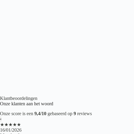
Belakos Borgo 310
€
43,95
2
per m
Houtlook PVC
,
Plak PVC
,
PVC vloeren
Klantbeoordelingen
Onze klanten aan het woord
Onze score is een
9,4/10
gebaseerd op
9
reviews
‹
★★★★★
16/01/2026