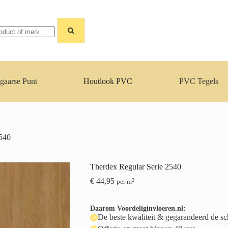
gaarse Punt
Houtlook PVC
PVC Tegels
2540
Therdex Regular Serie 2540
€
44,95
2
per m
Daarom Voordeliginvloeren.nl:
De beste kwaliteit & gegarandeerd de sch