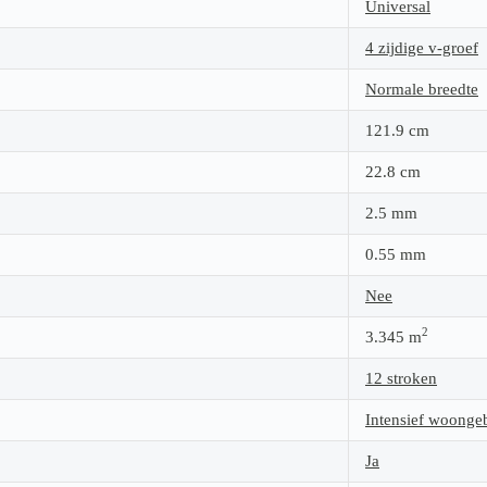
Universal
4 zijdige v-groef
Normale breedte
121.9
cm
22.8
cm
2.5
mm
0.55
mm
Nee
2
3.345
m
12 stroken
Intensief woonge
Ja