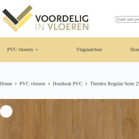
Ga
naar
Geen
de
resultaten
inhoud
PVC vloeren
Visgraatvloer
Hon
Home
PVC vloeren
Houtlook PVC
Therdex Regular Serie 