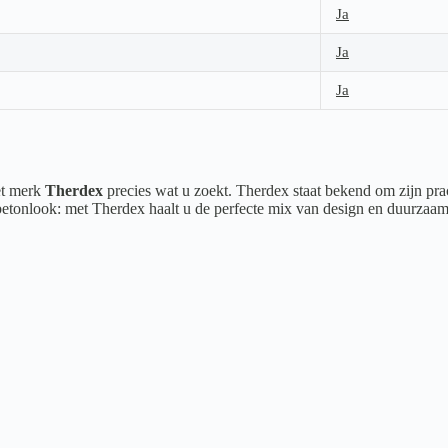
Ja
Ja
Ja
het merk
Therdex
precies wat u zoekt. Therdex staat bekend om zijn prac
 betonlook: met Therdex haalt u de perfecte mix van design en duurzaam