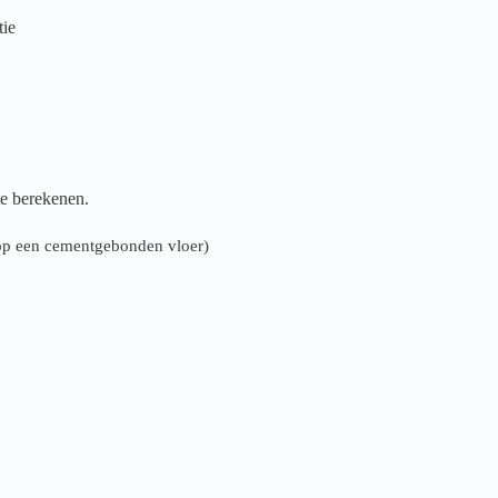
tie
te berekenen.
n op een cementgebonden vloer)