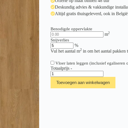
Offerte op maat binnen 48 uur
Deskundig advies & vakkundige installa
Altijd gratis thuisgeleverd, ook in België
Benodigde oppervlakte
2
m
Snijverlies
%
2
Vul het aantal m
in om het aantal pakken 
Vloer laten leggen (inclusief egalisere
Totaalprijs
-
Therdex
Regular
Toevoegen aan winkelwagen
Serie
2540
aantal