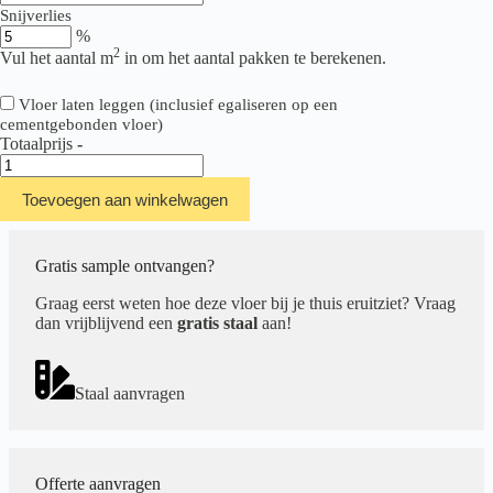
Snijverlies
%
2
Vul het aantal m
in om het aantal pakken te berekenen.
Vloer laten leggen (inclusief egaliseren op een
cementgebonden vloer)
Totaalprijs
-
Therdex
Premium
Toevoegen aan winkelwagen
Serie
70060
aantal
Gratis sample ontvangen?
Graag eerst weten hoe deze vloer bij je thuis eruitziet? Vraag
dan vrijblijvend een
gratis staal
aan!
Staal aanvragen
Offerte aanvragen