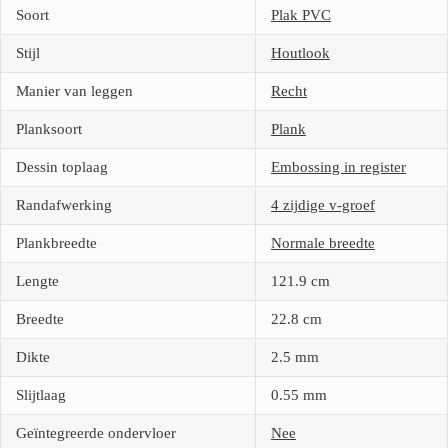
Soort
Plak PVC
Stijl
Houtlook
Manier van leggen
Recht
Planksoort
Plank
Dessin toplaag
Embossing in register
Randafwerking
4 zijdige v-groef
Plankbreedte
Normale breedte
Lengte
121.9
cm
Breedte
22.8
cm
Dikte
2.5
mm
Slijtlaag
0.55
mm
Geïntegreerde ondervloer
Nee