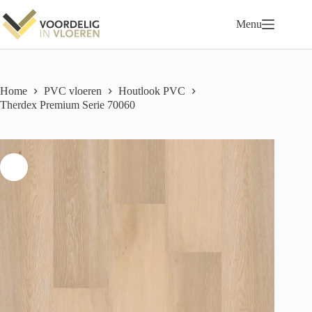
Ga
naar
Menu
de
inhoud
Home
PVC vloeren
Houtlook PVC
Therdex Premium Serie 70060