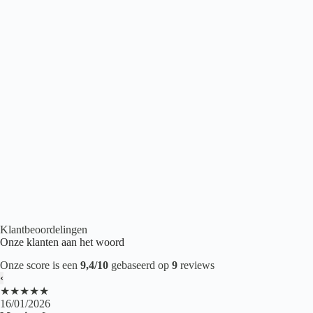
Belakos Cervo 200
€
43,95
2
per m
Houtlook PVC
,
Plak PVC
,
PVC vloeren
Klantbeoordelingen
Onze klanten aan het woord
Onze score is een
9,4/10
gebaseerd op
9
reviews
‹
★★★★★
16/01/2026