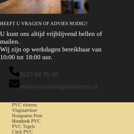
HEEFT U VRAGEN OF ADVIES NODIG?
U kunt ons altijd vrijblijvend bellen of
mailen.
Wij zijn op werkdagen bereikbaar van
10:00 tot 18:00 uur.
0527 68 75 06
info@voordeliginvloeren.nl
PVC vloeren
Visgraatvloer
Hongaarse Punt
Houtlook PVC
PVC Tegels
Click PVC