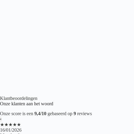
Belakos Cervo 200
€
43,95
2
per m
Houtlook PVC
,
Plak PVC
,
PVC vloeren
Klantbeoordelingen
Onze klanten aan het woord
Onze score is een
9,4/10
gebaseerd op
9
reviews
‹
★★★★★
16/01/2026