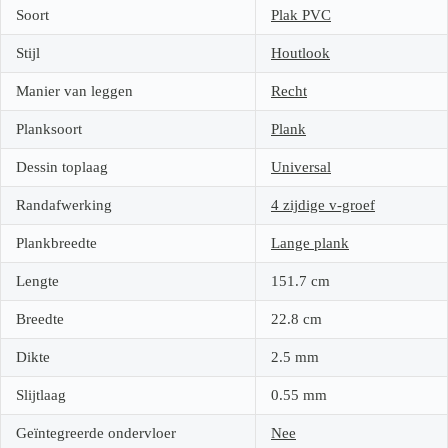
Soort
Plak PVC
Stijl
Houtlook
Manier van leggen
Recht
Planksoort
Plank
Dessin toplaag
Universal
Randafwerking
4 zijdige v-groef
Plankbreedte
Lange plank
Lengte
151.7
cm
Breedte
22.8
cm
Dikte
2.5
mm
Slijtlaag
0.55
mm
Geïntegreerde ondervloer
Nee