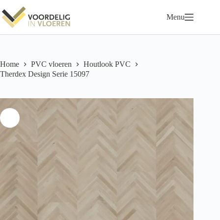
Ga
naar
Menu
de
inhoud
Home
PVC vloeren
Houtlook PVC
Therdex Design Serie 15097