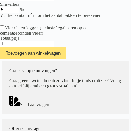
Snijverlies
%
2
Vul het aantal m
in om het aantal pakken te berekenen.
Vloer laten leggen (inclusief egaliseren op een
cementgebonden vloer)
Totaalprijs
-
Therdex
Design
Toevoegen aan winkelwagen
Serie
15097
aantal
Gratis sample ontvangen?
Graag eerst weten hoe deze vloer bij je thuis eruitziet? Vraag
dan vrijblijvend een
gratis staal
aan!
Staal aanvragen
Offerte aanvragen