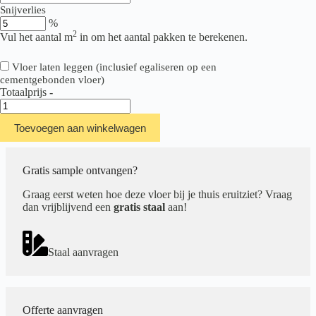
Snijverlies
%
2
Vul het aantal m
in om het aantal pakken te berekenen.
Vloer laten leggen (inclusief egaliseren op een
cementgebonden vloer)
Totaalprijs
-
Hebeta/Montinique
Largo
Toevoegen aan winkelwagen
XXL
Plank
501311
aantal
Gratis sample ontvangen?
Graag eerst weten hoe deze vloer bij je thuis eruitziet? Vraag
dan vrijblijvend een
gratis staal
aan!
Staal aanvragen
Offerte aanvragen