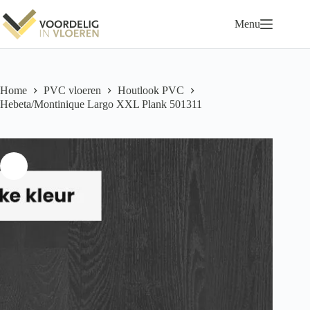
Ga
naar
Menu
de
inhoud
Home
PVC vloeren
Houtlook PVC
Hebeta/Montinique Largo XXL Plank 501311