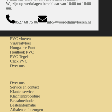
Wij zijn op werkdagen bereikbaar van 10:00 tot 18:00
uur.
0527 68 75 06
info@voordeliginvloeren.nl
PVC vloeren
Visgraatvloer
Hongaarse Punt
Houtlook PVC
PVC Tegels
Click PVC
Over ons
Over ons
Service en contact
Klantenservice
Klachtenprocedure
Betaalmethoden
Bestelinformatie
Afhalen en bezorgen