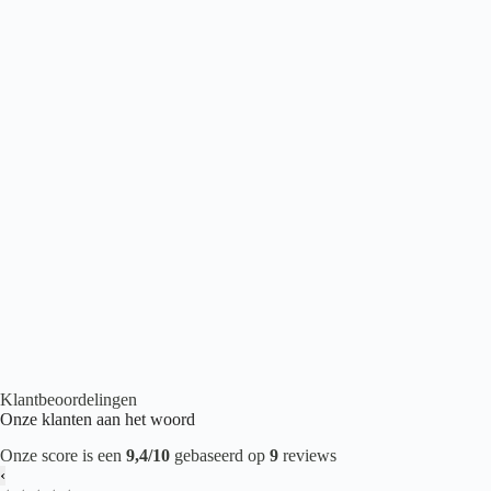
Belakos Borgo 310
€
43,95
2
per m
Houtlook PVC
,
Plak PVC
,
PVC vloeren
Klantbeoordelingen
Onze klanten aan het woord
Onze score is een
9,4/10
gebaseerd op
9
reviews
‹