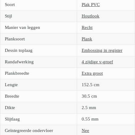
Soort
Plak PVC
Stijl
Houtlook
Manier van leggen
Recht
Planksoort
Plank
Dessin toplaag
Embossing in register
Randafwerking
4 zijdige v-groef
Plankbreedte
Extra groot
Lengte
152.5
cm
Breedte
30.5
cm
Dikte
2.5
mm
Slijtlaag
0.55
mm
Geïntegreerde ondervloer
Nee