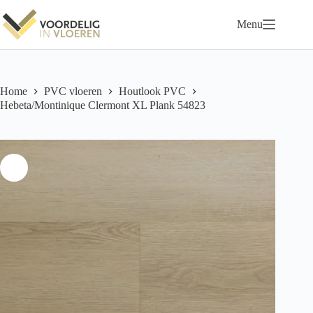
Ga
naar
Menu
de
inhoud
Home
PVC vloeren
Houtlook PVC
Hebeta/Montinique Clermont XL Plank 54823