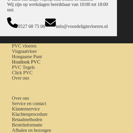
Wij zijn op werkdagen bereikbaar van 10:00 tot 18:00
uur.
0527 68 75 06
info@voordeliginvloeren.nl
PVC vloeren
Visgraatvloer
Hongaarse Punt
Houtlook PVC
PVC Tegels
Click PVC
Over ons
Over ons
Service en contact
Klantenservice
Klachtenprocedure
Betaalmethoden
Bestelinformatie
Afhalen en bezorgen