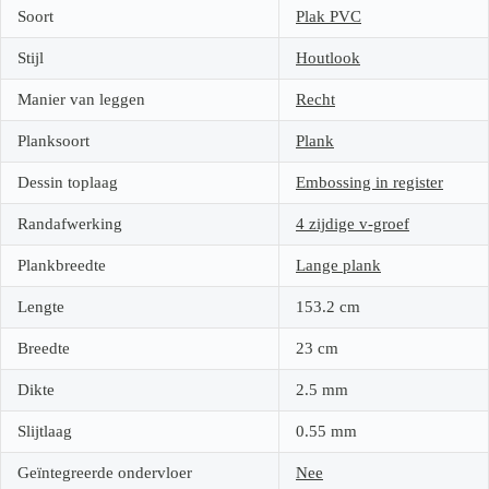
Soort
Plak PVC
Stijl
Houtlook
Manier van leggen
Recht
Planksoort
Plank
Dessin toplaag
Embossing in register
Randafwerking
4 zijdige v-groef
Plankbreedte
Lange plank
Lengte
153.2
cm
Breedte
23
cm
Dikte
2.5
mm
Slijtlaag
0.55
mm
Geïntegreerde ondervloer
Nee