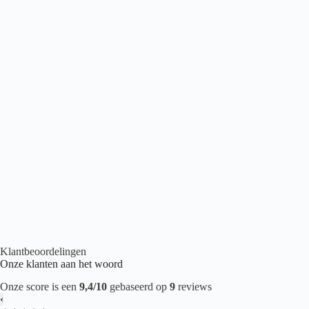
Belakos Borgo 300
€
43,95
2
per m
Houtlook PVC
,
Plak PVC
,
PVC vloeren
Klantbeoordelingen
Onze klanten aan het woord
Onze score is een
9,4/10
gebaseerd op
9
reviews
‹