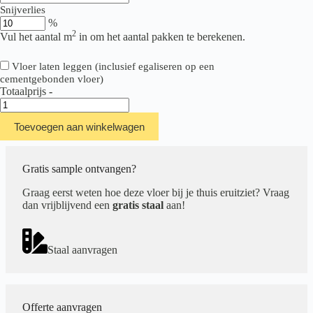
Snijverlies
%
2
Vul het aantal m
in om het aantal pakken te berekenen.
Vloer laten leggen (inclusief egaliseren op een
cementgebonden vloer)
Totaalprijs
-
Hebeta/Montinique
Clermont
Toevoegen aan winkelwagen
XL
Plank
54823
aantal
Gratis sample ontvangen?
Graag eerst weten hoe deze vloer bij je thuis eruitziet? Vraag
dan vrijblijvend een
gratis staal
aan!
Staal aanvragen
Offerte aanvragen