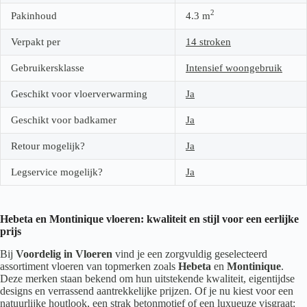
2
Pakinhoud
4.3
m
Verpakt per
14 stroken
Gebruikersklasse
Intensief woongebruik
Geschikt voor vloerverwarming
Ja
Geschikt voor badkamer
Ja
Retour mogelijk?
Ja
Legservice mogelijk?
Ja
Hebeta en Montinique vloeren: kwaliteit en stijl voor een eerlijke
prijs
Bij
Voordelig in Vloeren
vind je een zorgvuldig geselecteerd
assortiment vloeren van topmerken zoals
Hebeta
en
Montinique
.
Deze merken staan bekend om hun uitstekende kwaliteit, eigentijdse
designs en verrassend aantrekkelijke prijzen. Of je nu kiest voor een
natuurlijke houtlook, een strak betonmotief of een luxueuze visgraat: