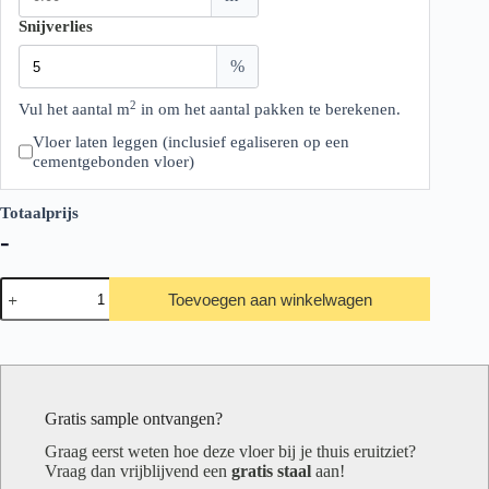
Snijverlies
%
2
Vul het aantal m
in om het aantal pakken te berekenen.
Vloer laten leggen (inclusief egaliseren op een
cementgebonden vloer)
Totaalprijs
-
Floer
Toevoegen aan winkelwagen
Landhuis
Landelijke
Eiken
aantal
Gratis sample ontvangen?
Graag eerst weten hoe deze vloer bij je thuis eruitziet?
Vraag dan vrijblijvend een
gratis staal
aan!