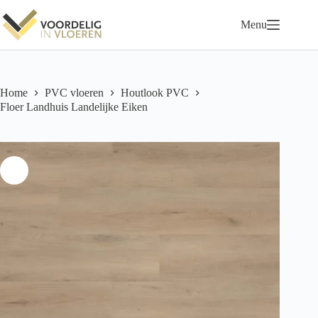
Ga
naar
Menu
de
inhoud
Home
PVC vloeren
Houtlook PVC
Floer Landhuis Landelijke Eiken