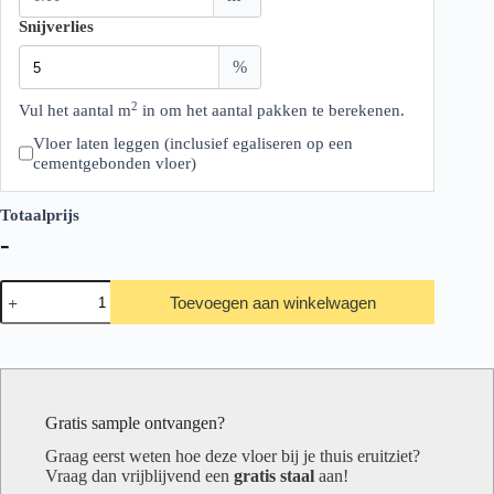
Snijverlies
%
2
Vul het aantal m
in om het aantal pakken te berekenen.
Vloer laten leggen (inclusief egaliseren op een
cementgebonden vloer)
Totaalprijs
-
Floer
Toevoegen aan winkelwagen
Dorpen
Wateringen
Wit
Eiken
aantal
Gratis sample ontvangen?
Graag eerst weten hoe deze vloer bij je thuis eruitziet?
Vraag dan vrijblijvend een
gratis staal
aan!