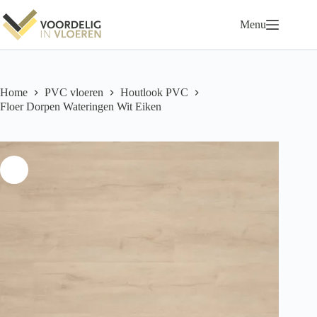
Ga
naar
Menu
de
inhoud
Home
PVC vloeren
Houtlook PVC
Floer Dorpen Wateringen Wit Eiken