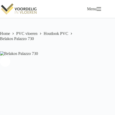
Ga
naar
Menu
de
inhoud
Home
PVC vloeren
Houtlook PVC
Belakos Palazzo 730