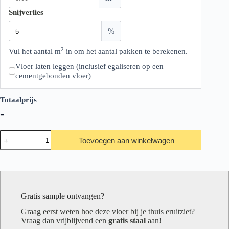
Snijverlies
%
2
Vul het aantal m
in om het aantal pakken te berekenen.
Vloer laten leggen (inclusief egaliseren op een
cementgebonden vloer)
Totaalprijs
-
Belakos
Toevoegen aan winkelwagen
Palazzo
730
aantal
Gratis sample ontvangen?
Graag eerst weten hoe deze vloer bij je thuis eruitziet?
Vraag dan vrijblijvend een
gratis staal
aan!