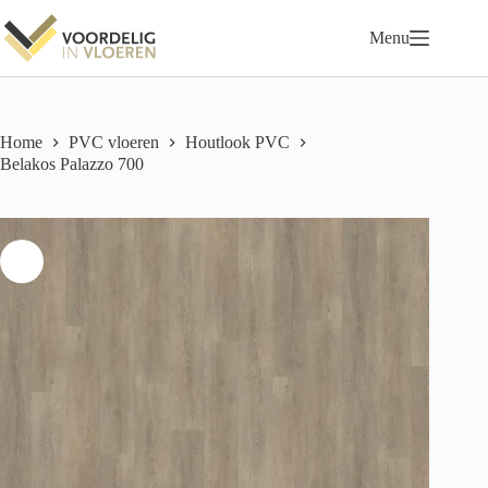
Ga
naar
Menu
de
inhoud
Home
PVC vloeren
Houtlook PVC
Belakos Palazzo 700