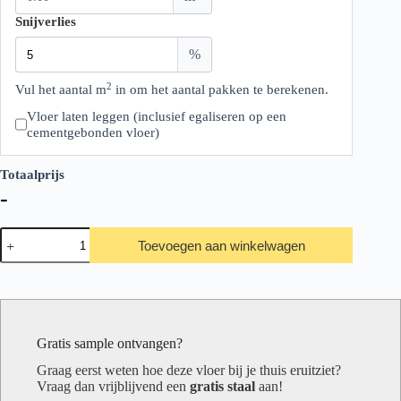
Snijverlies
%
2
Vul het aantal m
in om het aantal pakken te berekenen.
Vloer laten leggen (inclusief egaliseren op een
cementgebonden vloer)
Totaalprijs
-
Belakos
Toevoegen aan winkelwagen
Palazzo
700
aantal
Gratis sample ontvangen?
Graag eerst weten hoe deze vloer bij je thuis eruitziet?
Vraag dan vrijblijvend een
gratis staal
aan!