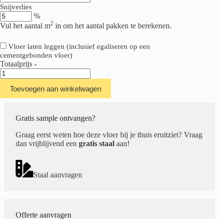
Snijverlies
%
2
Vul het aantal m
in om het aantal pakken te berekenen.
Vloer laten leggen (inclusief egaliseren op een
cementgebonden vloer)
Totaalprijs
-
Belakos
Attico
Toevoegen aan winkelwagen
870
|
Rigid
Click
Gratis sample ontvangen?
aantal
Graag eerst weten hoe deze vloer bij je thuis eruitziet? Vraag
dan vrijblijvend een
gratis staal
aan!
Staal aanvragen
Offerte aanvragen