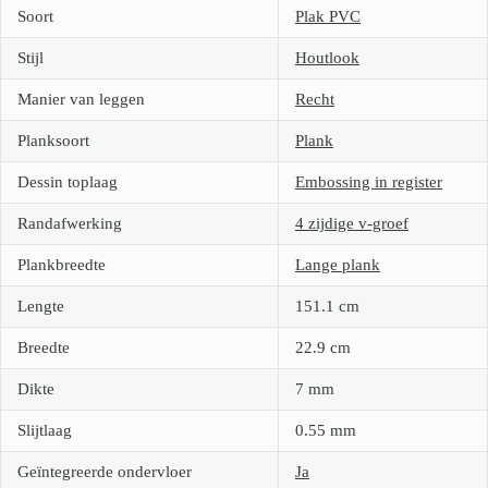
Soort
Plak PVC
Stijl
Houtlook
Manier van leggen
Recht
Planksoort
Plank
Dessin toplaag
Embossing in register
Randafwerking
4 zijdige v-groef
Plankbreedte
Lange plank
Lengte
151.1
cm
Breedte
22.9
cm
Dikte
7
mm
Slijtlaag
0.55
mm
Geïntegreerde ondervloer
Ja