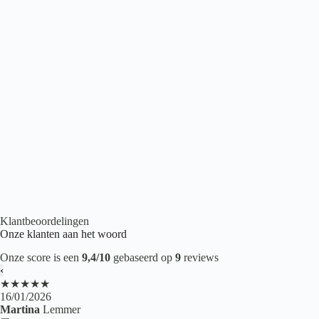
Belakos Cervo 200
€
43,95
2
per m
Houtlook PVC
,
Plak PVC
,
PVC vloeren
Klantbeoordelingen
Onze klanten aan het woord
Onze score is een
9,4/10
gebaseerd op
9
reviews
‹
★★★★★
16/01/2026
Martina
Lemmer