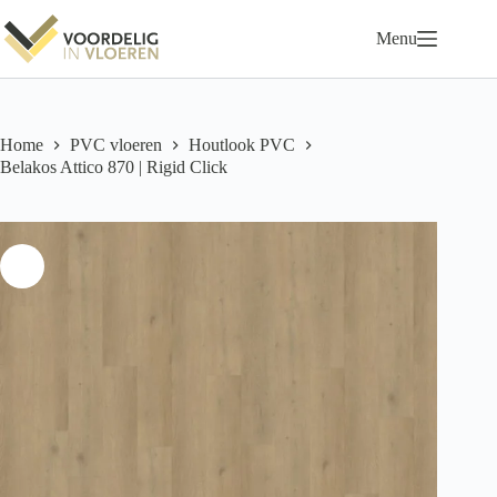
Ga
naar
Menu
de
inhoud
Home
PVC vloeren
Houtlook PVC
Belakos Attico 870 | Rigid Click