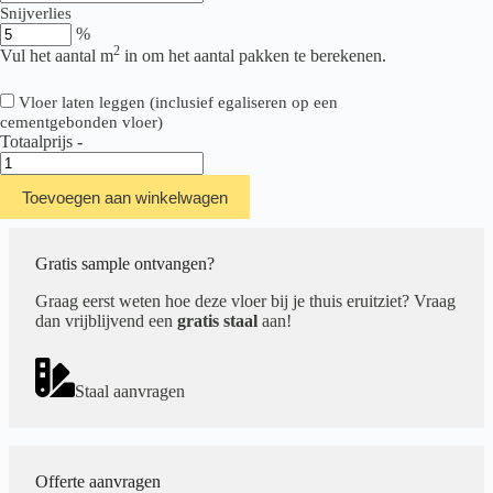
Snijverlies
%
2
Vul het aantal m
in om het aantal pakken te berekenen.
Vloer laten leggen (inclusief egaliseren op een
cementgebonden vloer)
Totaalprijs
-
Belakos
Attico
Toevoegen aan winkelwagen
810
aantal
Gratis sample ontvangen?
Graag eerst weten hoe deze vloer bij je thuis eruitziet? Vraag
dan vrijblijvend een
gratis staal
aan!
Staal aanvragen
Offerte aanvragen