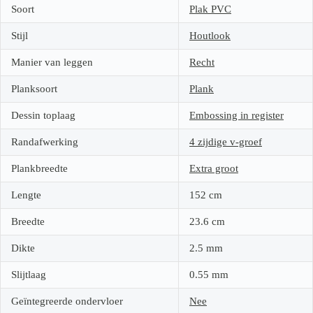
Soort
Plak PVC
Stijl
Houtlook
Manier van leggen
Recht
Planksoort
Plank
Dessin toplaag
Embossing in register
Randafwerking
4 zijdige v-groef
Plankbreedte
Extra groot
Lengte
152
cm
Breedte
23.6
cm
Dikte
2.5
mm
Slijtlaag
0.55
mm
Geïntegreerde ondervloer
Nee