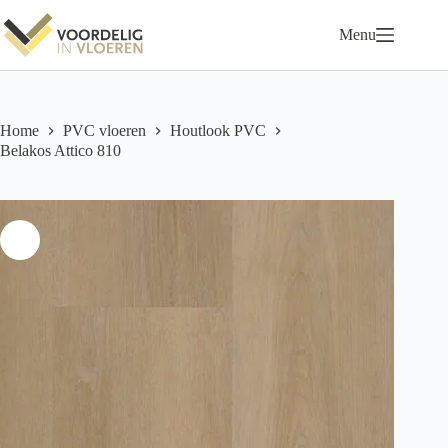
Ga
naar
Menu
de
inhoud
Home
PVC vloeren
Houtlook PVC
Belakos Attico 810