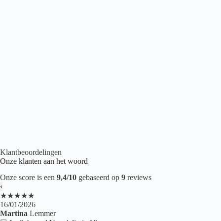
Belakos Borgo 310
€
43,95
2
per m
Houtlook PVC
,
Plak PVC
,
PVC vloeren
Klantbeoordelingen
Onze klanten aan het woord
Onze score is een
9,4/10
gebaseerd op
9
reviews
‹
★★★★★
16/01/2026
Martina
Lemmer