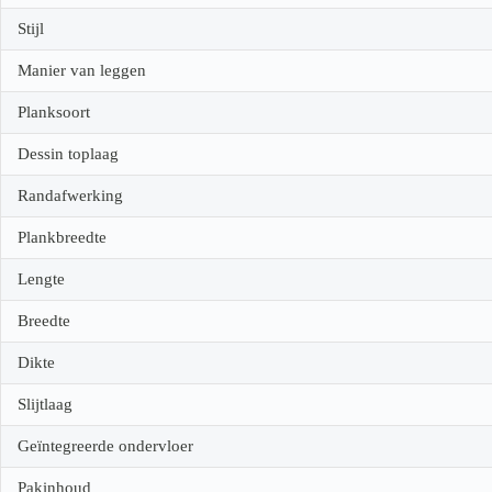
Stijl
Manier van leggen
Planksoort
Dessin toplaag
Randafwerking
Plankbreedte
Lengte
Breedte
Dikte
Slijtlaag
Geïntegreerde ondervloer
Pakinhoud