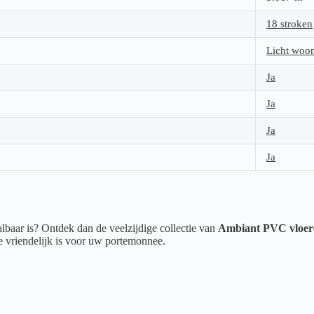
18 stroken
Licht woo
Ja
Ja
Ja
Ja
albaar is? Ontdek dan de veelzijdige collectie van
Ambiant PVC vloer
ie vriendelijk is voor uw portemonnee.