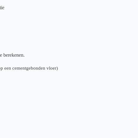
tie
te berekenen.
n op een cementgebonden vloer)