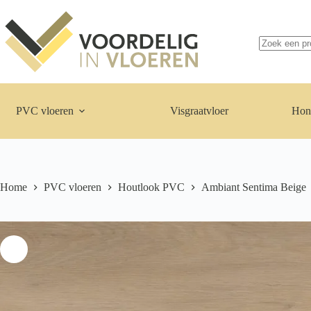
Ga
naar
Geen
de
resultaten
inhoud
PVC vloeren
Visgraatvloer
Hon
Home
PVC vloeren
Houtlook PVC
Ambiant Sentima Beige