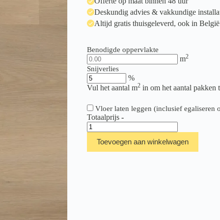
Offerte op maat binnen 48 uur
Deskundig advies & vakkundige installa
Altijd gratis thuisgeleverd, ook in België
Benodigde oppervlakte
2
m
Snijverlies
%
2
Vul het aantal m
in om het aantal pakken 
Vloer laten leggen (inclusief egalisere
Totaalprijs
-
Ambiant
Sentima
Toevoegen aan winkelwagen
Beige
aantal