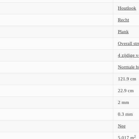
Houtlook
Recht
Plank
Overall str
4 zijdige v
Normale b
121.9
cm
22.9
cm
2
mm
0.3
mm
Nee
2
5.017
m