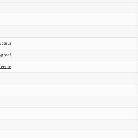
uctuur
-groef
reedte