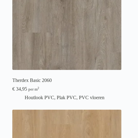
Therdex Basic 2060
€
34,95
2
per m
Houtlook PVC
,
Plak PVC
,
PVC vloeren