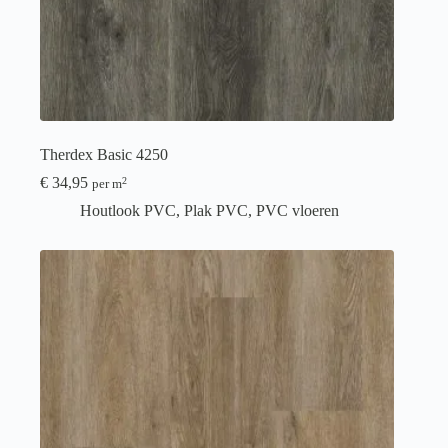
Therdex Basic 4250
€
34,95
2
per m
Houtlook PVC
,
Plak PVC
,
PVC vloeren