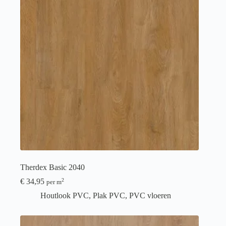
Therdex Basic 2040
€
34,95
2
per m
Houtlook PVC
,
Plak PVC
,
PVC vloeren