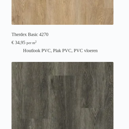
Therdex Basic 4270
€
34,95
2
per m
Houtlook PVC
,
Plak PVC
,
PVC vloeren