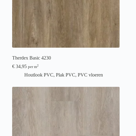
Therdex Basic 4230
€
34,95
2
per m
Houtlook PVC
,
Plak PVC
,
PVC vloeren