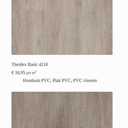
Therdex Basic 4210
€
34,95
2
per m
Houtlook PVC
,
Plak PVC
,
PVC vloeren