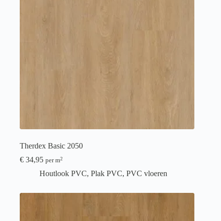
Therdex Basic 2050
€
34,95
2
per m
Houtlook PVC
,
Plak PVC
,
PVC vloeren