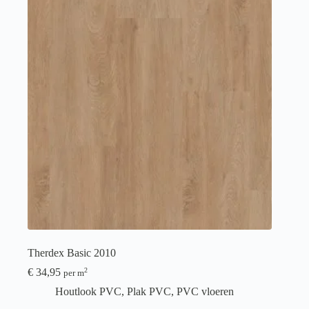
Therdex Basic 2010
€
34,95
2
per m
Houtlook PVC
,
Plak PVC
,
PVC vloeren