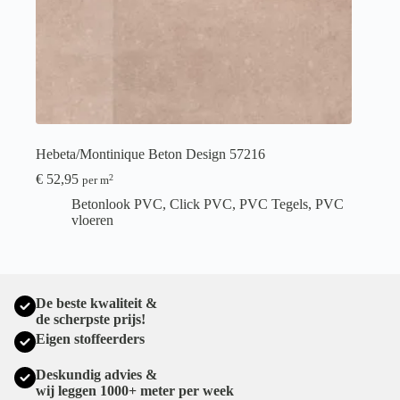
Hebeta/Montinique Beton Design 57216
€
52,95
2
per m
Betonlook PVC
,
Click PVC
,
PVC Tegels
,
PVC
vloeren
De beste kwaliteit &
de scherpste prijs!
Eigen stoffeerders
Deskundig advies &
wij leggen 1000+ meter per week