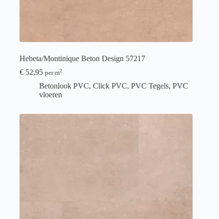
Hebeta/Montinique Beton Design 57217
€
52,95
2
per m
Betonlook PVC
,
Click PVC
,
PVC Tegels
,
PVC
vloeren