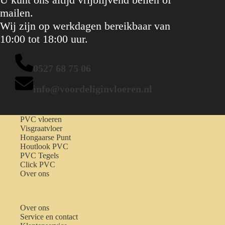
mailen.
Wij zijn op werkdagen bereikbaar van
10:00 tot 18:00 uur.
0527 68 75 06
info@voordeliginvloeren.nl
PVC vloeren
Visgraatvloer
Hongaarse Punt
Houtlook PVC
PVC Tegels
Click PVC
Over ons
Over ons
Service en contact